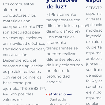
Los compuestos
de luz?
SEBS/TPS
altamente
espumado
¿TPE altamente
conductores y los
diversas
transparentes con
materiales con
aplicacio
difusión de luz o para
comportamiento PTC
moldeada
diseño día/noche?
son adecuados para
inyección
Con materiales
diversas aplicaciones
extruidas,
altamente
en movilidad eléctrica,
cubiertas
transparentes se
transición energética y
espumadas
pueden realizar
construcción.
ámbito ac
diferentes efectos
Dependiendo del
juntas. C
de luz y colores con
entorno de aplicación,
sustituto 
un efecto de
es posible realizarlos
de espum
profundidad
con varios polímeros
PUR y es
especial.
base como, por
caucho co
ejemplo, TPS-SEBS, PP,
ejemplo, l
PA. Son posibles
Aplicaciones
espuma d
Juntas de
valores de
celular.
iluminación