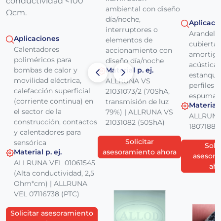
conductividad <100
ambiental con diseño
Ωcm.
día/noche,
Aplicaci
interruptores o
Arandelas,
Aplicaciones
elementos de
cubiertas
Calentadores
accionamiento con
amortigu
poliméricos para
diseño día/noche
acústica,
bombas de calor y
Material p. ej.
estanque
movilidad eléctrica,
ALLRUNA VS
perfiles 
calefacción superficial
21031073/2 (70ShA,
espumad
(corriente continua) en
transmisión de luz
Material p
el sector de la
79%) | ALLRUNA VS
ALLRUNA
construcción, contactos
21031082 (50ShA)
18071880
y calentadores para
Solicitar
sensórica
Solic
Material p. ej.
asesoramiento ahora
asesor
ALLRUNA VEL 01061545
aho
(Alta conductividad, 2,5
Ohm*cm) | ALLRUNA
VEL 07116738 (PTC)
Solicitar asesoramiento