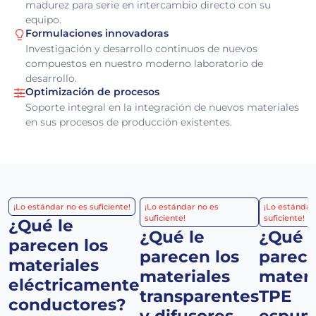
madurez para serie en intercambio directo con su
equipo.
Formulaciones innovadoras
Investigación y desarrollo continuos de nuevos
compuestos en nuestro moderno laboratorio de
desarrollo.
Optimización de procesos
Soporte integral en la integración de nuevos materiales
en sus procesos de producción existentes.
¡Lo estándar no es suficiente!
¡Lo estándar no es
¡Lo estándar
suficiente!
suficiente!
¿Qué le
¿Qué le
¿Qué l
parecen los
parecen los
parece
materiales
materiales
materi
eléctricamente
transparentes
TPE
conductores?
y difusores
espum