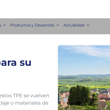
a
Productos y Desarrollo
Actualidad
para su
stos TPE se vuelven
laje o materiales de