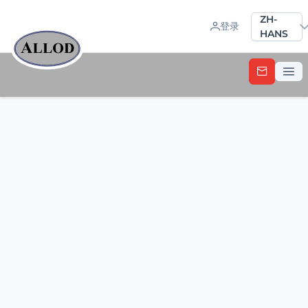
Sprache a
ZH-
登录
HANS