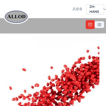
Sprache a
ZH-
登录
HANS