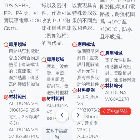
TPS-SEBS、
域以及密封
以實現具有
附於阻焊漆和電
PP、PA 等。可
件。作為可回
特殊景深效
路板，耐溫範圍
實現導電率 <100
收的 PUR 泡
果的不同光
爲 -40°C 至
Ωcm。
沫和橡膠泡沫
效和色彩。
+100°C，防水
（例如泡棉）
且不吸濕。
的替代品。
應用領域
應用領域
用於熱泵和電動
氛圍照明密
應用領域
交通的聚合物加
封件 | 晝夜
應用領域
電子元件封裝、
熱器 | 建築領域
設計開關或
護套、波紋
傳感器系統密
的（直流電）平
操作元件 |
管、罩蓋、
封、電路板封
面加熱器 | 傳感
具有晝夜設
噪音阻尼、
裝、連接器封裝
器的接觸和加熱
計的密封件
材料範例
密封件、發
材料範例
元件
泡密封型材
ALLRUNA
材料範例
ALLRUNA
材料範例
W60A227/1
ALLRUNA VEL
VS
ALLRUNA
01061545 (高導
21031073/2
立即申請諮詢
VS
電性，2.5 歐姆*
(70 Shore
18071880/1
公分) |
A，透光率
ALLRUNA VEL
79%) |
立即申請諮
07116738 (PTC
ALLRUNA
詢