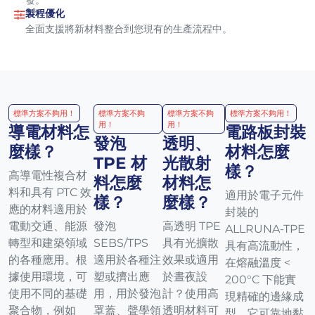
發。
製程優化
全面支援將新材料整合到您現有的生產流程中。
標準方案不夠用！
標準方案不夠
標準方案不夠
標準方案不夠用！
用！
用！
導電材料怎
電路板封裝
發泡
透明、
麼樣？
材料怎麼
TPE 材
光散射
樣？
高導電性複合材
料怎麼
材料怎
料和具有 PTC 效
適用於電子元件
樣？
麼樣？
應的材料適用於
封裝的
電動交通、能源
發泡
高透明 TPE
ALLRUNA-TPE
轉型和建築領域
SEBS/TPS
具有光擴散
具有高流動性，
的各種應用。根
適用於各種注
效果或適用
在熔融溫度 <
據使用環境，可
塑或擠出應
於晝夜設
200°C 下能實
使用不同的基礎
用，用於發泡
計？使用高
現精確的邊緣成
聚合物，例如
罩蓋、聲學領
透明材料可
型。它可靠地黏