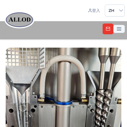
Sprache 
登入
ZH