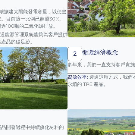
持續擴建太陽能發電容量，以便盡
。目前這一比例已超過30%。
過100噸的二氧化碳排放。
透過能源管理系統能夠為客戶提供
其產品的碳足跡。
循環經濟概念
2
多年來，我們一直支持客戶實施
資源效率:
透過這種方式，我們
永續的 TPE 產品。
產品開發過程中持續優化材料的