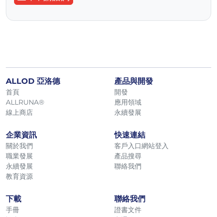
ALLOD 亞洛德
產品與開發
首頁
開發
ALLRUNA®
應用領域
線上商店
永續發展
企業資訊
快速連結
關於我們
客戶入口網站登入
職業發展
產品搜尋
永續發展
聯絡我們
教育資源
下載
聯絡我們
手冊
證書文件