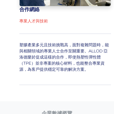
合作網絡
專業人才與技術
塑膠產業多元且技術挑戰高，面對複雜問題時，能
與相關領域的專業人士合作至關重要。ALLOD 亞
洛德樂於促成這樣的合作，即使熱塑性彈性體
（TPE）並非專案的核心材料，也能整合專業資
源，為客戶提供穩定可靠的解決方案。
企業數據概覽