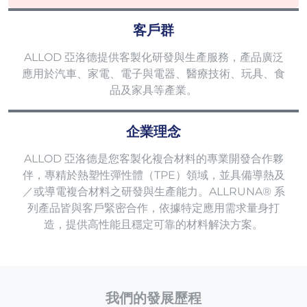
客戶群
ALLOD 亞洛德提供客製化研發與生產服務，產品廣泛
應用於汽車、家電、電子與電器、醫療技術、玩具、食
品及家具等產業。
企業理念
ALLOD 亞洛德是您客製化複合材料的專業開發合作夥
伴，專精於熱塑性彈性體（TPE）領域，並具備導熱及
／或導電複合材料之研發與生產能力。ALLRUNA® 系
列產品皆與客戶緊密合作，依據特定應用需求量身打
造，提供高性能且穩定可靠的材料解決方案。
我們的發展歷程