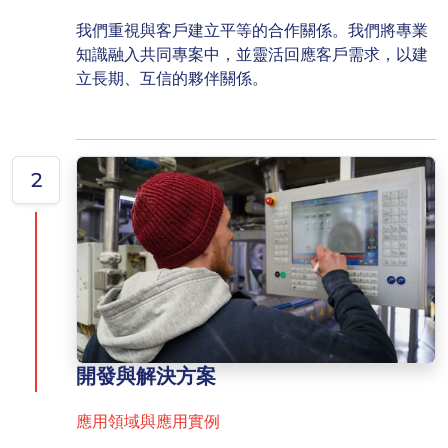
我們重視與客戶建立平等的合作關係。我們將專業
知識融入共同專案中，並靈活回應客戶需求，以建
立長期、互信的夥伴關係。
2
開發與解決方案
應用領域與應用實例