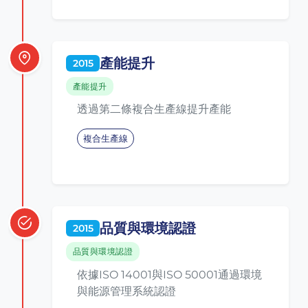
產能提升
2015
產能提升
透過第二條複合生產線提升產能
複合生產線
品質與環境認證
2015
品質與環境認證
依據ISO 14001與ISO 50001通過環境
與能源管理系統認證