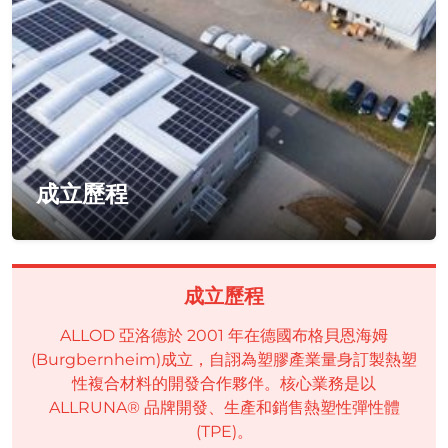
成立歷程
成立歷程
ALLOD 亞洛德於 2001 年在德國布格貝恩海姆
(Burgbernheim)成立，自詡為塑膠產業量身訂製熱塑
性複合材料的開發合作夥伴。核心業務是以
ALLRUNA® 品牌開發、生產和銷售熱塑性彈性體
(TPE)。