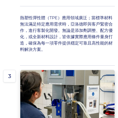
熱塑性彈性體（TPE）應用領域廣泛；當標準材料
無法滿足特定應用需求時，亞洛德即與客戶緊密合
作，進行客製化開發。無論是添加劑調整、配方優
化，或全新材料設計，皆依據實際應用條件量身打
造，確保為每一項零件提供穩定可靠且高性能的材
料解決方案。
3