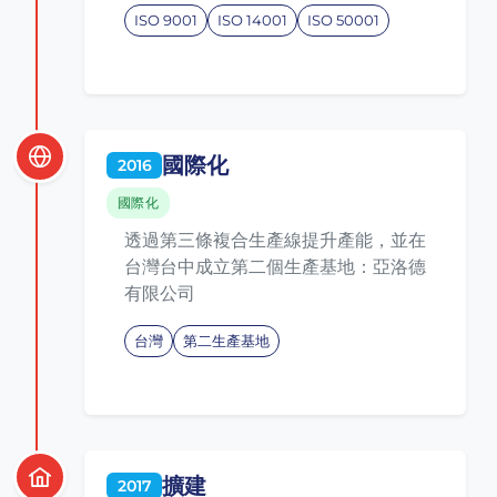
ISO 9001
ISO 14001
ISO 50001
國際化
2016
國際化
透過第三條複合生產線提升產能，並在
台灣台中成立第二個生產基地：亞洛德
有限公司
台灣
第二生產基地
擴建
2017