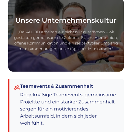
Unsere Unternehmenskultur
„Bei ALLOD arbeiten wir nicht nur zusammen – wir
gestalten gemeinsam die Zukunft. Flache Hierarchien,
offene Kommunikation und ein respektvoller Umgang
miteinander prägen unser tägliches Miteinander."
Teamevents & Zusammenhalt
Regelmäßige Teamevents, gemeinsame
Projekte und ein starker Zusammenhalt
sorgen für ein motivierendes
Arbeitsumfeld, in dem sich jeder
wohlfühlt.