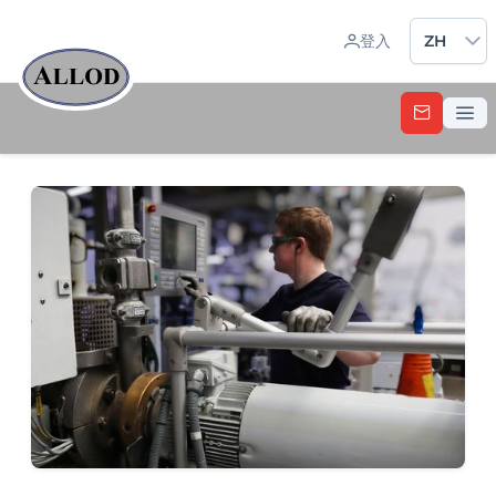
Sprache 
登入
ZH