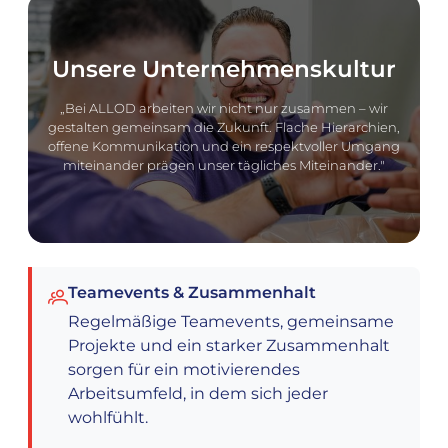
Unsere Unternehmenskultur
„Bei ALLOD arbeiten wir nicht nur zusammen – wir
gestalten gemeinsam die Zukunft. Flache Hierarchien,
offene Kommunikation und ein respektvoller Umgang
miteinander prägen unser tägliches Miteinander."
Teamevents & Zusammenhalt
Regelmäßige Teamevents, gemeinsame
Projekte und ein starker Zusammenhalt
sorgen für ein motivierendes
Arbeitsumfeld, in dem sich jeder
wohlfühlt.