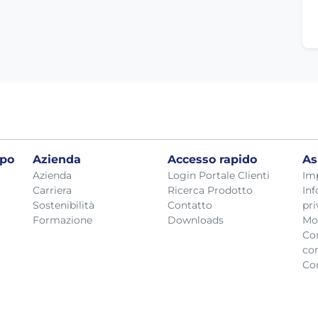
ppo
Azienda
Accesso rapido
As
Azienda
Login Portale Clienti
Im
Carriera
Ricerca Prodotto
Inf
Sostenibilità
Contatto
pri
Formazione
Downloads
Mo
Con
co
Con