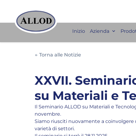
Inizio
Azienda
Prodot
← Torna alle Notizie
XXVII. Seminar
su Materiali e T
Il Seminario ALLOD su Materiali e Tecnologie
novembre.
Siamo riusciti nuovamente a coinvolgere 
varietà di settori.
Il seminario si terrà il 28.11.2025...