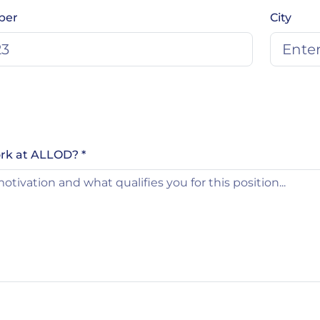
ber
City
rk at ALLOD? *