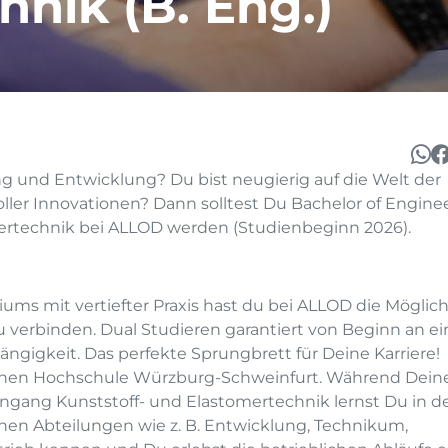
nik (B. Eng.)
ng und Entwicklung? Du bist neugierig auf die Welt der
oller Innovationen? Dann solltest Du Bachelor of Engine
ertechnik bei ALLOD werden (Studienbeginn 2026).
ms mit vertiefter Praxis hast du bei ALLOD die Möglich
u verbinden. Dual Studieren garantiert von Beginn an ei
gigkeit. Das perfekte Sprungbrett für Deine Karriere!
schen Hochschule Würzburg-Schweinfurt. Während Dein
iengang Kunststoff- und Elastomertechnik lernst Du in d
chen Abteilungen wie z. B. Entwicklung, Technikum,