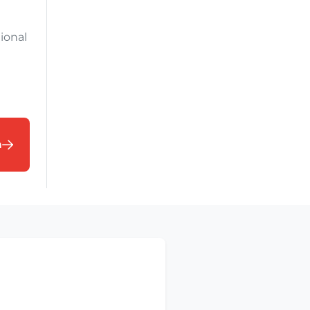
ional
n