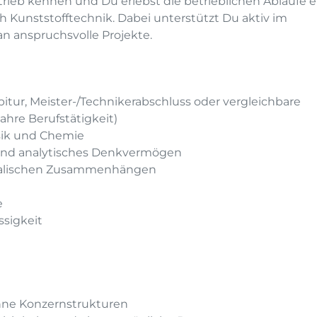
trieb kennen und Du erlebst die betrieblichen Abläufe e
 Kunststofftechnik. Dabei unterstützt Du aktiv im
n anspruchsvolle Projekte.
bitur, Meister-/Technikerabschluss oder vergleichbare
Jahre Berufstätigkeit)
sik und Chemie
 und analytisches Denkvermögen
ikalischen Zusammenhängen
e
ssigkeit
ohne Konzernstrukturen