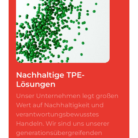
Nachhaltige TPE-
Lösungen
Unser Unternehmen legt großen
Wert auf Nachhaltigkeit und
verantwortungsbewusstes
Handeln. Wir sind uns unserer
generationsübergreifenden