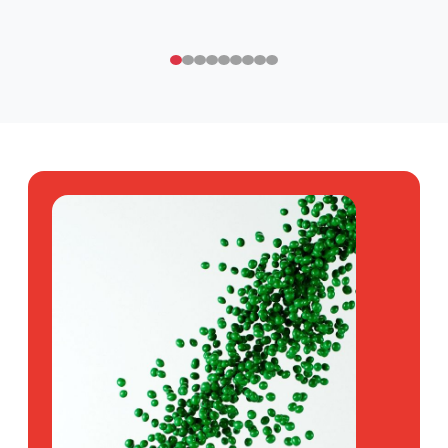
Mehrkomponenten
Außenanwendungen
Wasserfangleisten / Wasserabweiser
Etablierte Produkte
ALLRUNA® W 65 S 379
Shore 66A
Black
g/cm³
Datenblatt
Anfragen
Stoßfänger & Radhaus-Komponenten
Radhaus-, Unterbodenauskleidungen
Etablierte Produkte
ALLRUNA® W 65 S 306
Shore 64A
Black
g/cm³
Datenblatt
Anfragen