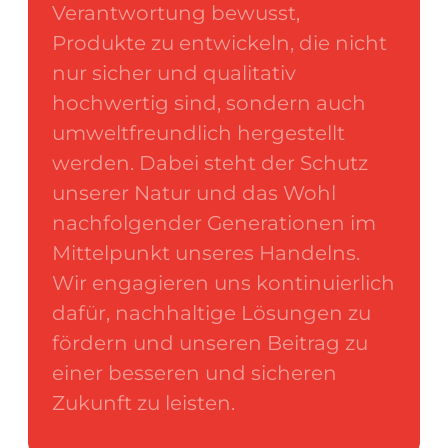
Verantwortung bewusst,
Produkte zu entwickeln, die nicht
nur sicher und qualitativ
hochwertig sind, sondern auch
umweltfreundlich hergestellt
werden. Dabei steht der Schutz
unserer Natur und das Wohl
nachfolgender Generationen im
Mittelpunkt unseres Handelns.
Wir engagieren uns kontinuierlich
dafür, nachhaltige Lösungen zu
fördern und unseren Beitrag zu
einer besseren und sicheren
Zukunft zu leisten.