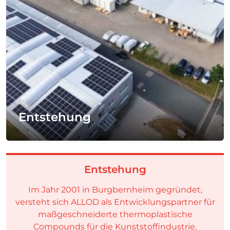
Entstehung
Entstehung
Im Jahr 2001 in Burgbernheim gegründet,
versteht sich ALLOD als Entwicklungspartner für
maßgeschneiderte thermoplastische
Compounds für die Kunststoffindustrie.